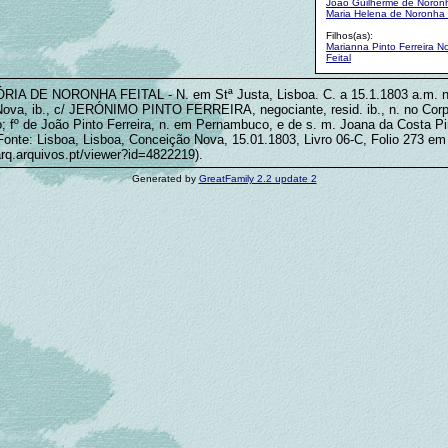
João Guilherme de Noronh
Maria Helena de Noronha 
Filhos(as):
Marianna Pinto Ferreira N
Feital
RIA DE NORONHA FEITAL - N. em Stª Justa, Lisboa. C. a 15.1.1803 a.m. 
ova, ib., c/ JERÓNIMO PINTO FERREIRA, negociante, resid. ib., n. no Corp
 fº de João Pinto Ferreira, n. em Pernambuco, e de s. m. Joana da Costa Pint
 (Fonte: Lisboa, Lisboa, Conceição Nova, 15.01.1803, Livro 06-C, Folio 273 em
tarq.arquivos.pt/viewer?id=4822219).
Generated by
GreatFamily 2.2 update 2