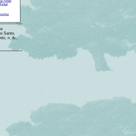
a Feital
Feital
oronha
na
o Santo,
o, n. ib.,