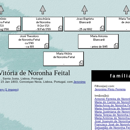
itória de Noronha Feital
f a m í l i 
, Santa Justa, Lisboa, Portugal
15 Jan 1803, Conceiçao Nova, Lisboa, Portugal, com
Jeronimo
Filhos(as) com:
Jeronimo Pinto Ferreira
ery (1 images)
Irmãos(ãs):
Antonio Ferreira de Noron
Maria do Carmo de Noronh
Maria Anna de Noronha Fe
Maria Inocência de Noronh
Maria Justiniana de Noron
Maria Teresa de Noronha F
Maria Antónia de Noronha 
José Joaquim de Noronha 
Francisco José de Noronha
Sebastião de Noronha Fei