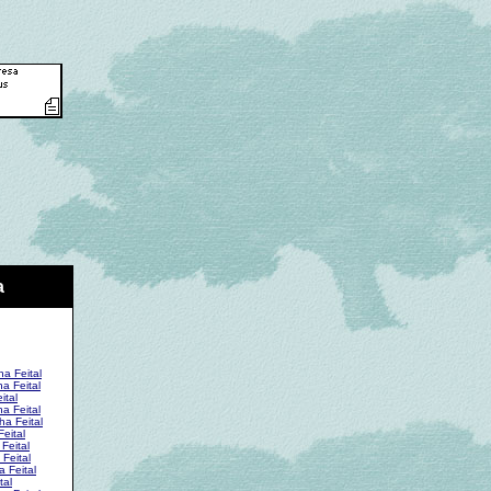
a
ha Feital
a Feital
ital
a Feital
ha Feital
eital
Feital
Feital
 Feital
tal