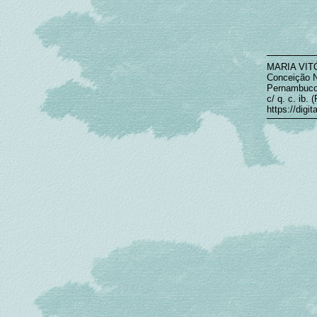
MARIA VITÓ
Conceição N
Pernambuco;
c/ q. c. ib.
https://digi