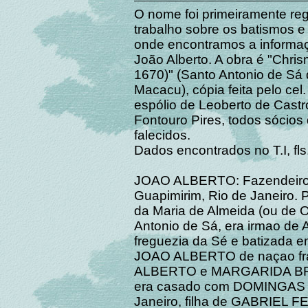
O nome foi primeiramente re
trabalho sobre os batismos 
onde encontramos a informaçã
João Alberto. A obra é "Chr
1670)" (Santo Antonio de Sá
Macacu), cópia feita pelo cel
espólio de Leoberto de Castro
Fontouro Pires, todos sócios 
falecidos.
Dados encontrados no T.I, fls
JOAO ALBERTO: Fazendeiro
Guapimirim, Rio de Janeiro. 
da Maria de Almeida (ou de O
Antonio de Sá, era irmao de
freguezia da Sé e batizada e
JOAO ALBERTO de naçao fra
ALBERTO e MARGARIDA BRANC
era casado com DOMINGAS 
Janeiro, filha de GABRIE