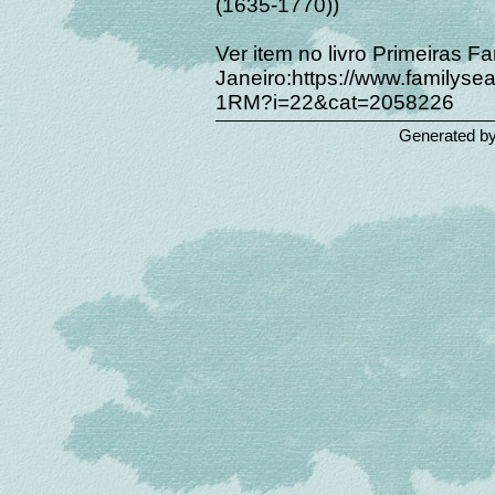
(1635-1770))
Ver item no livro Primeiras F
Janeiro:https://www.familys
1RM?i=22&cat=2058226
Generated b