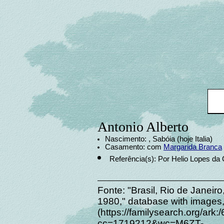
Antonio Alberto
Nascimento: , Sabóia (hoje Italia)
Casamento: com
Margarida Branca
Referência(s): Por Helio Lopes da 
Fonte: "Brasil, Rio de Janeiro
1980," database with images
(https://familysearch.org/ar
cc=1719212&wc=M6ZT-