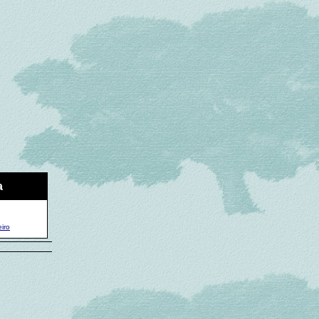
a
iro