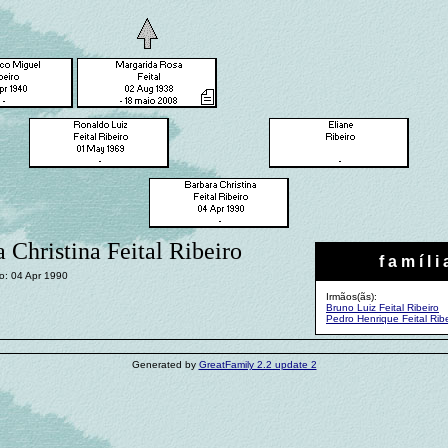
 Christina Feital Ribeiro
f a m í l i 
o: 04 Apr 1990
Irmãos(ãs):
Bruno Luiz Feital Ribeiro
Pedro Henrique Feital Ribe
Generated by
GreatFamily 2.2 update 2