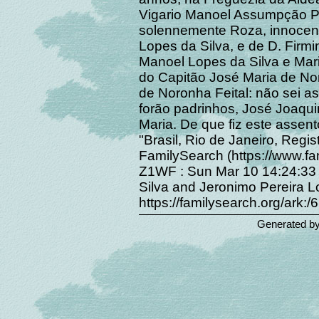
Vigario Manoel Assumpção Pe
solennemente Roza, innocente
Lopes da Silva, e de D. Firm
Manoel Lopes da Silva e Mari
do Capitão José Maria de Nor
de Noronha Feital: não sei as
forão padrinhos, José Joaqui
Maria. De que fiz este assent
"Brasil, Rio de Janeiro, Regis
FamilySearch (https://www.fa
Z1WF : Sun Mar 10 14:24:33 
Silva and Jeronimo Pereira L
https://familysearch.org/ark
Generated b