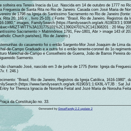
 solteira era Teresa Inacia da Luz. Nascida em 14 de outubro de 1777 no Rio
na Freguesia de Santa Rita no Rio de Janeiro. Casada com José Maria de Nor
vereiro de 1798 na Igreja do Santissimo Sacramento no Rio de Janeiro (fonte:
. Rita 20, 165 v. , livro 25-10). ( Fonte: "Brasil, Rio de Janeiro, Registros da I
616-1980," images, FamilySearch (https://familysearch.org/ark:/61903/3:1:9
2&wc=M6ZT-WTT%3A131775101%2C139024701%2C141368201 : 20 May 2014
antíssimo Sacramento > Matrimônios 1791, Fev-1801, Abr > image 143 of 20
atholic Church parishes), Rio de Janeiro.)
temunhas do casamento foi o então Sargento-Mor José Joaquim de Lima da 
chal-de-Campo Graduado e a outra foi o então tenente-coronel do 1o regiment
futuro Marechal-de-Campo e Conselheiro de Guerra, João de Barros Pereira do
iguereido Sarmento.
mão chamado José, nascido em 3 de junho de 1775 (fonte: Igreja da Freguesi
7v. f. 246.)
ecimento: "Brasil, Rio de Janeiro, Registros da Igreja Católica, 1616-1980", d
ilySearch (https://www.familysearch.org/ark:/61903/1:1:6X8L-VTJB : Sat Jul
Entry for Thereza Ignacia de Noronha Feital and Jozé Maria de Norouha Feita
Praça da Constituição no. 33.
Generated by
GreatFamily 2.2 update 2