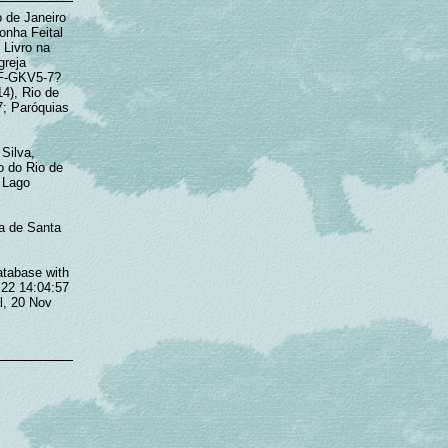
 de Janeiro
onha Feital
 Livro na
greja
39F-GKV5-7?
), Rio de
7; Paróquias
Silva,
o do Rio de
 Lago
a de Santa
atabase with
 22 14:04:57
l, 20 Nov