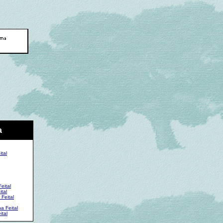
a
tal
eital
tal
Feital
a Feital
ital