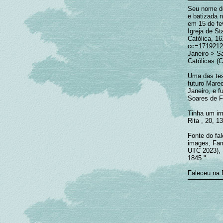
Seu nome de
e batizada 
em 15 de fe
Igreja de Sta
Católica, 1
cc=171921
Janeiro > S
Católicas (C
Uma das tes
futuro Mare
Janeiro, e 
Soares de F
Tinha um ir
Rita , 20, 13
Fonte do fal
images, Fam
UTC 2023), 
1845."
Faleceu na 