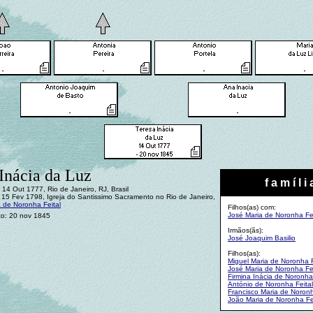
Inácia da Luz
f a m í l i 
14 Out 1777, Rio de Janeiro, RJ, Brasil
15 Fev 1798, Igreja do Santissimo Sacramento no Rio de Janeiro,
 de Noronha Feital
Filhos(as) com:
José Maria de Noronha Fei
to: 20 nov 1845
Irmãos(ãs):
José Joaquim Basilio
Filhos(as):
Miguel Maria de Noronha F
José Maria de Noronha Fei
Firmina Inácia de Noronha 
António de Noronha Feital
Francisco Maria de Noronh
João Maria de Noronha Fe