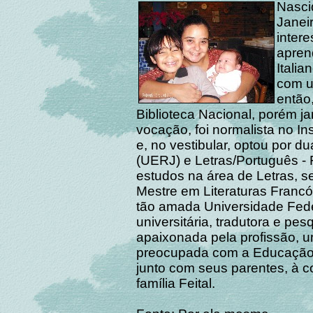
Nasci
Janei
intere
apren
Itali
com u
então
Biblioteca Nacional, porém j
vocação, foi normalista no In
e, no vestibular, optou por du
(UERJ) e Letras/Português - 
estudos na área de Letras, 
Mestre em Literaturas Francó
tão amada Universidade Fede
universitária, tradutora e p
apaixonada pela profissão, 
preocupada com a Educação n
junto com seus parentes, à 
família Feital.