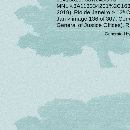
MNL%3A113334201%2C1635
2019), Rio de Janeiro > 12ª 
Jan > image 136 of 307; Corr
General of Justice Offices), R
Generated b