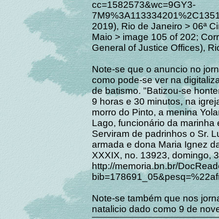
cc=1582573&wc=9GY3-
7M9%3A113334201%2C13519
2019), Rio de Janeiro > 06ª C
Maio > image 105 of 202; Corr
General of Justice Offices), Ri
Note-se que o anuncio no jor
como pode-se ver na digitaliz
de batismo. "Batizou-se hont
9 horas e 30 minutos, na igr
morro do Pinto, a menina Yolan
Lago, funcionário da marinha
Serviram de padrinhos o Sr. Lu
armada e dona Maria Ignez da 
XXXIX, no. 13923, domingo, 3
http://memoria.bn.br/DocRea
bib=178691_05&pesq=%22af
Note-se também que nos jorn
natalicio dado como 9 de nov