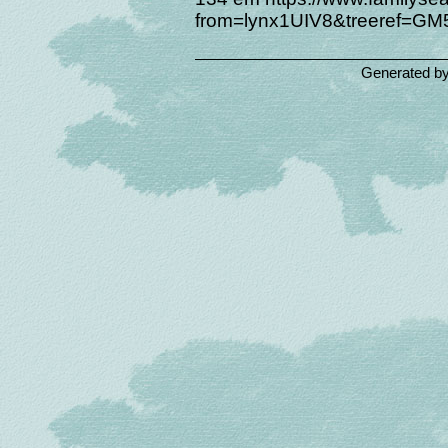
from=lynx1UIV8&treeref=GM
Generated b