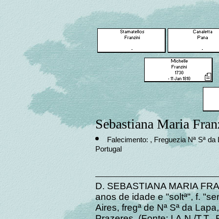
Sebastiana Maria Fran
Falecimento: , Freguezia Nª Sª da 
Portugal
D. SEBASTIANA MARIA FRANZ
anos de idade e "soltª", f. 
Aires, fregª de Nª Sª da Lapa
Prazeres. (Fonte: I.A.N./T.T., 