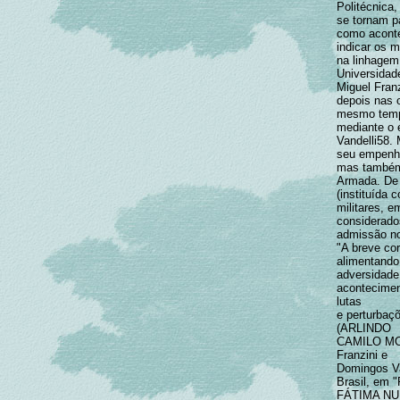
Politécnica,
se tornam p
como acontec
indicar os 
na linhagem
Universidad
Miguel Fran
depois nas 
mesmo tempo
mediante o e
Vandelli58. 
seu empenho
mas também 
Armada. De 
(instituída 
militares, e
considerado
admissão no
"A breve cor
alimentando
adversidade,
acontecimen
lutas
e perturbaç
(ARLINDO
CAMILO MONT
Franzini e
Domingos Va
Brasil, em 
FÁTIMA NUNE