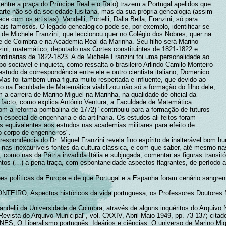
 entre a praça do Príncipe Real e o Rato) trazem a Portugal apelidos que
arte não só da sociedade lusitana, mas da sua própria genealogia (assim
e com os artistas): Vandelli, Portelli, Dalla Bella, Franzini, só para
mais famosos. O legado genealógico pode-se, por exemplo, identificar-se
 de Michele Franzini, que leccionou quer no Colégio dos Nobres, quer na
e de Coimbra e na Academia Real da Marinha. Seu filho será Marino
zini, matemático, deputado nas Cortes constituintes de 1821-1822 e
ordinárias de 1822-1823. A de Michele Franzini foi uma personalidade ao
 sociável e inquieta, como ressalta o brasileiro Arlindo Camilo Monteiro
studo da correspondência entre ele e outro cientista italiano, Domenico
Mas foi também uma figura muito respeitada e influente, que devido ao
 na Faculdade de Matemática viabilizou não só a formação do filho dele,
a carreira de Marino Miguel na Marinha, na qualidade de oficial da
facto, como explica António Ventura, a Faculdade de Matemática
com a reforma pombalina de 1772) "contribuiu para a formação de futuros
m especial de engenharia e da artilharia. Os estudos ali feitos foram
s equivalentes aos estudos nas academias militares para efeito de
 corpo de engenheiros".
respondência do Dr. Miguel Franzini revela fino espírito de inalterável bom hu
 nas inexauríveis fontes da cultura clássica, e com que saber, até mesmo na
 como nas da Pátria invadida Itália e subjugada, comentar as figuras transitó
tos (…) a pena traça, com espontaneidade aspectos flagrantes, de período a
ões políticas da Europa e de que Portugal e a Espanha foram cenário sangren
EIRO, Aspectos históricos da vida portuguesa, os Professores Doutores 
ndelli da Universidade de Coimbra, através de alguns inquéritos do Arquivo 
"Revista do Arquivo Municipal", vol. CXXIV, Abril-Maio 1949, pp. 73-137; cit
S, O Liberalismo português. Ideários e ciências. O universo de Marino Mig