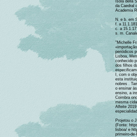
Isola della
da Caedral 
Academia Re
N. e b. em S
f. a 11.1.18
c. a 15.1.17
s. m. Canal
"Michelle Fr
«importação
periódicos 
Lisboa, Mem
conhecido p
dos filhos d
especificam
I, com o ob
esta institu
nobres . Ta
o ensinar às
ensino, a in
Coimbra onde
mesma cidad
Alfeite 201
especialidad
Projetou o 
(Fonte: htt
lisboa/ e ht
primeiro-de-