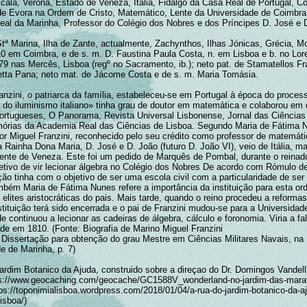
 Scala, Verona, Estado de Veneza, Itália, Fidalgo da Casa Real de Portugal, 
de Evora na Ordem de Cristo, Matemático, Lente da Universidade de Coimbra
al da Marinha, Professor do Colégio dos Nobres e dos Príncipes D. José e 
tª Marina, Ilha de Zante, actualmente, Zachynthos, Ilhas Jónicas, Grécia, Mor
10 em Coimbra, e de s. m. D. Faustina Paula Costa, n. em Lisboa e b. no Loret
79 nas Mercês, Lisboa (regº no Sacramento, ib.); neto pat. de Stamatellos Fr
etta Pana; neto mat. de Jácome Costa e de s. m. Maria Tomásia.
anzini, o patriarca da família, estabeleceu-se em Portugal à época do proces
 do iluminismo italiano» tinha grau de doutor em matemática e colaborou em 
portugueses, O Panorama, Revista Universal Lisbonense, Jornal das Ciência
órias da Academia Real das Ciências de Lisboa. Segundo Maria de Fátima N
or Miguel Franzini, reconhecido pelo seu crédito como professor de matemáti
a Rainha Dona Maria, D. José e D. João (futuro D. João VI), veio de Itália, ma
ente de Veneza. Este foi um pedido de Marquês de Pombal, durante o reinad
jetivo de vir lecionar álgebra no Colégio dos Nobres De acordo com Rómulo d
ição tinha com o objetivo de ser uma escola civil com a particularidade de ser
mbém Maria de Fátima Nunes refere a importância da instituição para esta or
 elites aristocráticas do pais. Mais tarde, quando o reino procedeu a reformas
stituição terá sido encerrada e o pai de Franzini mudou-se para a Universidad
 continuou a lecionar as cadeiras de álgebra, cálculo e foronomia. Viria a fa
e em 1810. (Fonte: Biografia de Marino Miguel Franzini
9 Dissertação para obtenção do grau Mestre em Ciências Militares Navais, na
e de Marinha, p. 7)
Jardim Botanico da Ajuda, construido sobre a direçao do Dr. Domingos Vandel
ps://www.geocaching.com/geocache/GC1588V_wonderland-no-jardim-das-marav
tps://toponimialisboa.wordpress.com/2018/01/04/a-rua-do-jardim-botanico-da-a
lisboa/)