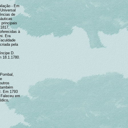
bilação - Em
Universal
ências de
náuticas
 principais
 1817,
oferecidas à
ni. Era
Faculdade
 criada pela
íncipe D.
m 18.1.1780.
e Pombal,
te
outros
i também
VI. Em 1793
. Faleceu em
ldico,