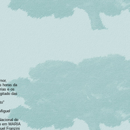
mor,
s horas da
rias e os
gitado das
to"
Miguel
Nacional do
ado em MARIA
uel Franzini