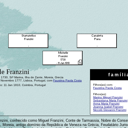
le Franzini
f a m í l i 
1730, Stª Marina, Ilha de Zante, Moreia, Grecia
Novembro 1777, Lisboa, Portugal, com
Faustina Paola Costa
Filhos(as) com:
o: 11 Jan 1810, Coimbra, Portugal
Faustina Paola Costa
Filhos(as):
Marino Miguel Franzini
Sebastiana Maria Franzini
Anna Maria Franzini
Joanna Izabel Franzini
Niccoló Giovanni Franzini
anzini, conhecido como Miguel Franzini, Conte de Tarmassia, Nobre do Consel
a, Moreia, antigo domínio da República de Veneza na Grécia, Feudatário Juris