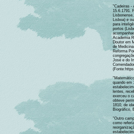
"Cadeiras - 
15.6.1791. 
Lisbonense,
Lisboa) e ou
para intelig
portos (Lis
acompanhada
Academia Re
Doutor em M
de Medicina 
Reforma Pomb
congregaçõe
José e do In
Comendador 
(Fonte:http
"Matemático
quando em 1
estabelecime
lentes, rece
exerceu o c
obteve perm
1810, de ida
Biográfico, 
"Outro campo
como referí
reorganizaç
estabelecim