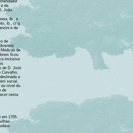
Comendador
 e da
D. João.
eia, ib., e
o, ib., c/ q.
anzini e de
so de
diversos
s Médicas de
unes ficou
ca inclusive
is
o de D. José
e Carvalho,
 destinada a
dem social,
 ao nível do
e de
lecer nesta
li em 1765.
ilhas-
juda-o-