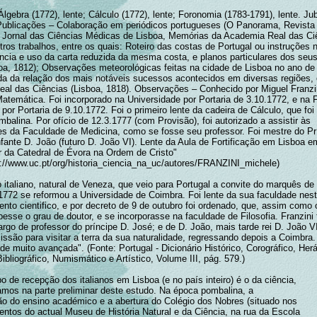
Álgebra (1772), lente; Cálculo (1772), lente; Foronomia (1783-1791), lente. Ju
Publicações – Colaboração em periódicos portugueses (O Panorama, Revista 
 Jornal das Ciências Médicas de Lisboa, Memórias da Academia Real das Ci
tros trabalhos, entre os quais: Roteiro das costas de Portugal ou instruções 
ência e uso da carta reduzida da mesma costa, e planos particulares dos seus
boa, 1812); Observações meteorológicas feitas na cidade de Lisboa no ano de
 da relação dos mais notáveis sucessos acontecidos em diversas regiões, 
al das Ciências (Lisboa, 1818). Observações – Conhecido por Miguel Franzi
atemática. Foi incorporado na Universidade por Portaria de 3.10.1772, e na 
por Portaria de 9.10.1772. Foi o primeiro lente da cadeira de Cálculo, que foi
alina. Por ofício de 12.3.1777 (com Provisão), foi autorizado a assistir às
s da Faculdade de Medicina, como se fosse seu professor. Foi mestre do Pr
fante D. João (futuro D. João VI). Lente da Aula de Fortificação em Lisboa e
da Catedral de Évora na Ordem de Cristo"
s://www.uc.pt/org/historia_ciencia_na_uc/autores/FRANZINI_michele)
 italiano, natural de Veneza, que veio para Portugal a convite do marquês d
772 se reformou a Universidade de Coimbra. Foi lente da sua faculdade nes
nto cientifico, e por decreto de 9 de outubro foi ordenado, que, assim como 
besse o grau de doutor, e se incorporasse na faculdade de Filosofia. Franzin
argo de professor do príncipe D. José; e de D. João, mais tarde rei D. João 
issão para visitar a terra da sua naturalidade, regressando depois a Coimbra
de muito avançada". (Fonte: Portugal - Dicionário Histórico, Corográfico, Herá
Bibliográfico, Numismático e Artístico, Volume III, pág. 579.)
 de recepção dos italianos em Lisboa (e no país inteiro) é o da ciência,
amos na parte preliminar deste estudo. Na época pombalina, a
ão do ensino académico e a abertura do Colégio dos Nobres (situado nos
entos do actual Museu de História Natural e da Ciência, na rua da Escola