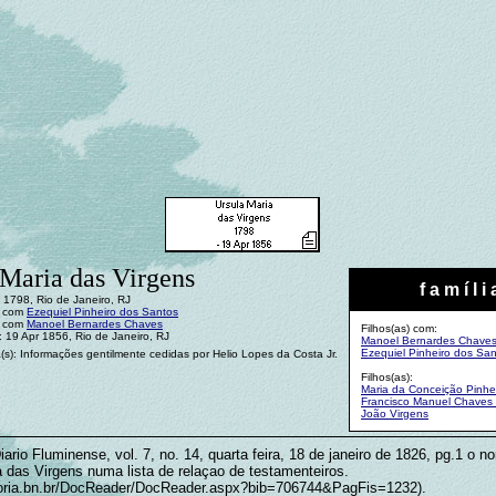
 Maria das Virgens
f a m í l i 
 1798, Rio de Janeiro, RJ
: com
Ezequiel Pinheiro dos Santos
: com
Manoel Bernardes Chaves
Filhos(as) com:
: 19 Apr 1856, Rio de Janeiro, RJ
Manoel Bernardes Chave
Ezequiel Pinheiro dos Sa
(s): Informações gentilmente cedidas por Helio Lopes da Costa Jr.
Filhos(as):
Maria da Conceição Pinhe
Francisco Manuel Chaves 
João Virgens
ario Fluminense, vol. 7, no. 14, quarta feira, 18 de janeiro de 1826, pg.1 o 
a das Virgens numa lista de relaçao de testamenteiros.
oria.bn.br/DocReader/DocReader.aspx?bib=706744&PagFis=1232).