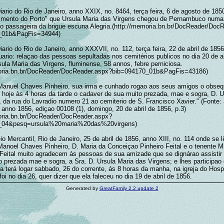
ario do Rio de Janeiro, anno XXIX, no. 8464, terça feira, 6 de agosto de 1850
mento do Porto" que Ursula Maria das Virgens chegou de Pernambuco numa
o passageira da brigue escuna Alegria.(http://memoria.bn.br/DocReader/Doc
_01b&PagFis=34944)
ario do Rio de Janeiro, anno XXXVII, no. 112, terça feira, 22 de abril de 1856
ario: relaçao das pessoas sepultadas nos cemitérios publicos no dia 20 de ab
ula Maria das Virgens, fluminense, 58 annos, febre perniciosa.
moria.bn.br/DocReader/DocReader.aspx?bib=094170_01b&PagFis=43186)
Manuel Chaves Pinheiro, sua irma e cunhado rogao aos seus amigos o obseq
hoje às 4 horas da tarde o cadaver de sua muito prezada, mae e sogra, D. U
 da rua do Lavradio numero 21 ao cemiterio de S. Francisco Xavier." (Fonte: 
anno 1856, ediçao 00108 (1), domingo, 20 de abril de 1856, p.3)
oria.bn.br/DocReader/DocReader.aspx?
_04&pesq=ursula%20maria%20das%20virgens)
io Mercantil, Rio de Janeiro, 25 de abril de 1856, anno XIII, no. 114 onde se l
Manoel Chaves Pinheiro, D. Maria da Conceiçao Pinheiro Feital e o tenente M
Feital muito agradecem ás pessoas de sua amizade que se dignárao assistir 
o prezada mae e sogra, a Sra. D. Ursula Maria das Virgens; e lhes participao
a terá logar sabbado, 26 do corrente, ás 8 horas da manha, na igreja do Hospi
oi no dia 26, quer dizer que ela faleceu no dia 19 de abril de 1856.
Generated by
GreatFamily 2.2 update 2