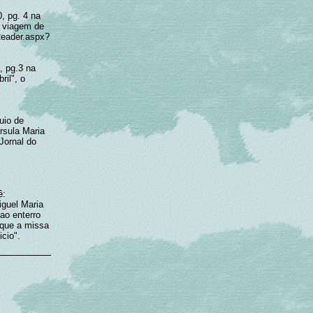
, pg. 4 na
 viagem de
Reader.aspx?
, pg.3 na
ril", o
uio de
rsula Maria
Jornal do
ê:
iguel Maria
ao enterro
 que a missa
cio".