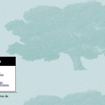
a
s
ntos
iro
Pinheiro
nome de