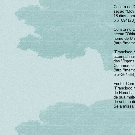
Consta no Di
seçao "Movi
18 dias com
bib=094170
Consta no Di
seçao "Obitu
nome de Urs
(http://me
"Francisco 
acompanhar 
das Virgens,
Commercio, 
(http://mem
bib=364568
Fonte: Corre
"Francisco 
de Noronha 
de sua muit
de setimo-di
Se a missa f