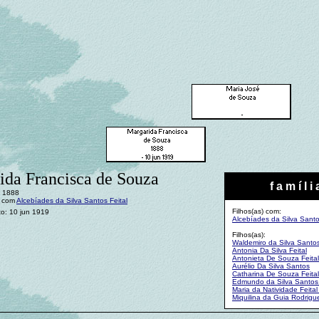
ida Francisca de Souza
f a m í l i 
: 1888
: com
Alcebíades da Silva Santos Feital
Filhos(as) com:
to: 10 jun 1919
Alcebíades da Silva Santo
Filhos(as):
Waldemiro da Silva Santos
Antonia Da Silva Feital
Antonieta De Souza Feital
Aurélio Da Silva Santos
Catharina De Souza Feital
Edmundo da Silva Santos 
Maria da Natividade Feita
Miquilina da Guia Rodrigu