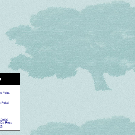
a
s Feital
 Feital
Feital
l Da Rosa
es