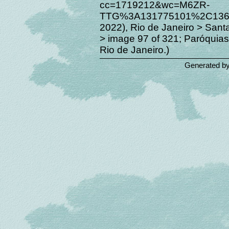
cc=1719212&wc=M6ZR-
TTG%3A131775101%2C1365
2022), Rio de Janeiro > Sant
> image 97 of 321; Paróquias
Rio de Janeiro.)
Generated b