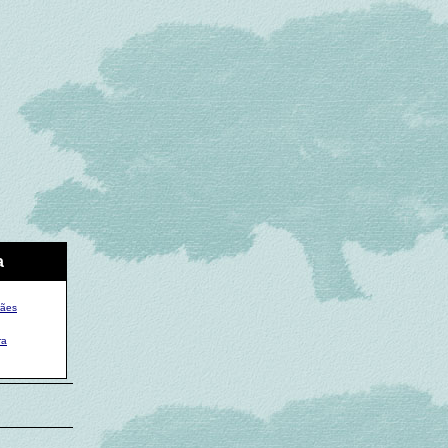
a
rães
ra