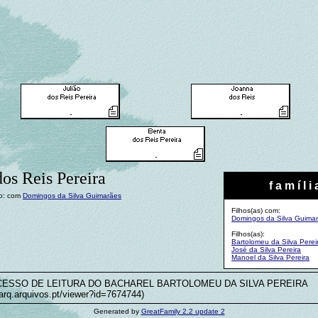
os Reis Pereira
f a m í l i 
o: com
Domingos da Silva Guimarães
Filhos(as) com:
Domingos da Silva Guima
Filhos(as):
Bartolomeu da Silva Perei
José da Silva Pereira
Manoel da Silva Pereira
CESSO DE LEITURA DO BACHAREL BARTOLOMEU DA SILVA PEREIRA
itarq.arquivos.pt/viewer?id=7674744)
Generated by
GreatFamily 2.2 update 2