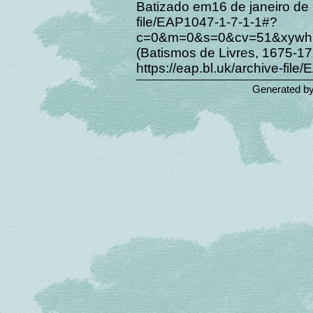
Batizado em16 de janeiro de 1
file/EAP1047-1-7-1-1#?
c=0&m=0&s=0&cv=51&xyw
(Batismos de Livres, 1675-171
https://eap.bl.uk/archive-file
Generated b