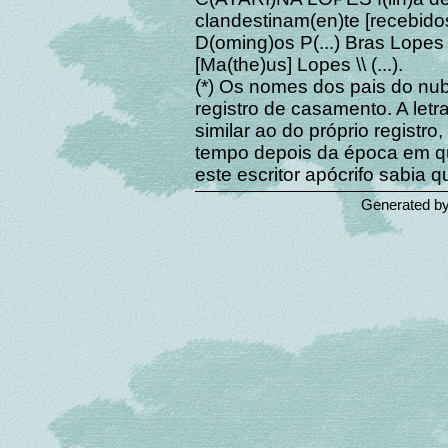
clandestinam(en)te [recebidos
D(oming)os P(...) Bras Lopes 
[Ma(the)us] Lopes \\ (...).
(*) Os nomes dos pais do nu
registro de casamento. A letra
similar ao do próprio registr
tempo depois da época em que
este escritor apócrifo sabia
Generated b