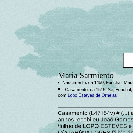
Maria Sarmiento
Nascimento: ca 1490, Funchal, Made
Casamento: ca 1515, Sé, Funchal, 
com
Lopo Esteves de Ornelas
Casamento (L47 f54v) # (...)
annos recebi eu Joaõ Gomes
\f(ilh)o de LOPO ESTEVES e
C(ATARI)NA LOPES f(ilh)a 