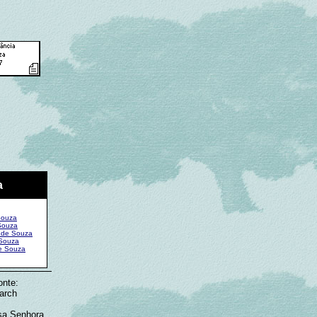
a
Souza
Souza
s de Souza
 Souza
e Souza
onte:
earch
sa Senhora