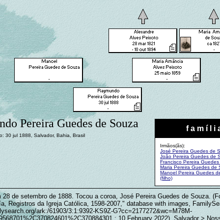
do Pereira Guedes de Souza
f a m í l i 
: 30 jul 1888, Salvador, Bahia, Brasil
Irmãos(ãs):
José Pereira Guedes de 
João Pereira Guedes de 
Francisco Pereira Guede
Maria Pereira Guedes de
Manoel Pereira Guedes d
(filho)
 28 de setembro de 1888. Tocou a coroa, José Pereira Guedes de Souza. (F
ía, Registros da Igreja Católica, 1598-2007," database with images, FamilyS
milysearch.org/ark:/61903/3:1:9392-KS9Z-G?cc=2177272&wc=M78M-
68701%2C370824601%2C370884301 : 10 February 2022), Salvador > Nos