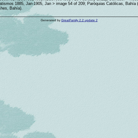
Batismos 1885, Jan-1905, Jan > image 54 of 209; Paróquias Católicas, Bahía 
shes, Bahía).
Generated by
GreatFamily 2.2 update 2