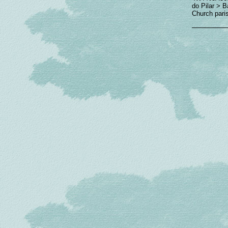
do Pilar > 
Church pari