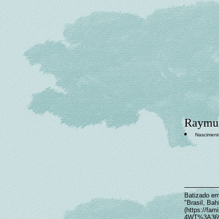
Raymun
Nascimento
Batizado em
"Brasil, Bah
(https://fa
4WT%3A3695