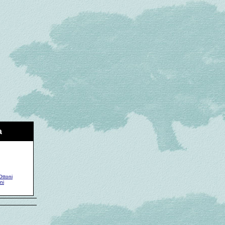
a
Ottoni
ni