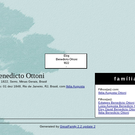
enedicto Ottoni
f a m í l i 
1822, Serro, Minas Gerais, Brasil
 01 dez 1848, Rio de Janeiro, RJ, Brasil, com
Ilidia Augusta
Filhos(as) com:
Ilidia Augusta Ottoni
Filhos(as):
Edwiges Benedicto Ottoni
Luiza Augusta Benedicto 
Eloy David Benedicto Otto
Ilidia Benedicto Ottoni
Generated by
GreatFamily 2.2 update 2