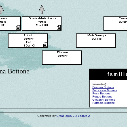
na Bottone
f a m í l i 
Irmãos(ãs):
Dorotea Bottone
Francesco Bottone
Rosa Bottone
Roque Bottone
Giovanni Bottone
Raffaela Bottone
Generated by
GreatFamily 2.2 update 2