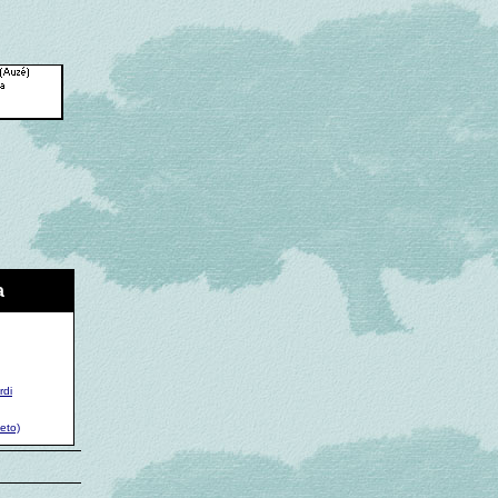
a
rdi
eto)