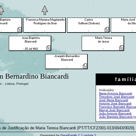
m Bernardino Biancardi
f a m í l i 
: , Lisboa, Portugal
Irmãos(ãs):
Maria Antonia Biancardi
Theodoro José Biancardi
José Maria Biancardi
Antonio José Biancardi
Francisco Barnabé Bianca
Marçal José Biancardi
João Antonio Biancardi
João Baptista Biancardi (n
s de Justificação de Maria Teresa Biancardi (PT/TT/CFZ/001-013/0043/0029).
Generated by
GreatFamily 2.2 update 2