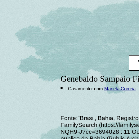
Genebaldo Sampaio Fi
Casamento: com
Marieta Correia
Fonte:"Brasil, Bahia, Registr
FamilySearch (https://family
NQH9-J?cc=3694028 : 11 Octo
publico da Bahia (Public Archi