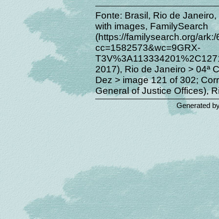
Fonte: Brasil, Rio de Janeiro
with images, FamilySearch
(https://familysearch.org/a
cc=1582573&wc=9GRX-
T3V%3A113334201%2C1271
2017), Rio de Janeiro > 04ª 
Dez > image 121 of 302; Corr
General of Justice Offices), R
Generated b