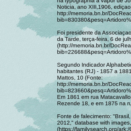
na typographia a vapor de Jor
Noticia, ano XIII,1906, ediçao
http://memoria.bn.br/DocRe
bib=830380&pesq=Artidoro%
Foi presidente da Associaça
da Tarde, terça-feira, 6 de ju
(http://memoria.bn.br/DocR
bib=226688&pesq=Artidoro
Segundo Indicador Alphabeti
habitantes (RJ) - 1857 a 18
Mattos, 10 (Fonte:
http://memoria.bn.br/DocRe
bib=823660&pesq=Artidoro%
Em 1861 em rua Matacavallo
Rezende 18, e em 1875 na r
Fonte de falecimento: "Brasil,
2012," database with images
(https://familysearch.org/a