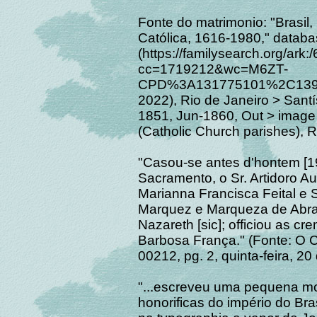
Fonte do matrimonio: "Brasil,
Católica, 1616-1980," datab
(https://familysearch.org/ar
cc=1719212&wc=M6ZT-
CPD%3A131775101%2C1390
2022), Rio de Janeiro > San
1851, Jun-1860, Out > image 
(Catholic Church parishes), R
"Casou-se antes d'hontem [19
Sacramento, o Sr. Artidoro Au
Marianna Francisca Feital e 
Marquez e Marqueza de Abrant
Nazareth [sic]; officiou as cr
Barbosa França." (Fonte: O C
00212, pg. 2, quinta-feira, 2
"...escreveu uma pequena mo
honorificas do império do Bra