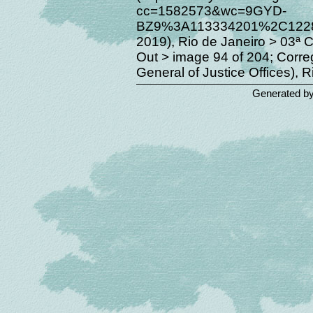
cc=1582573&wc=9GYD-
BZ9%3A113334201%2C12284
2019), Rio de Janeiro > 03ª 
Out > image 94 of 204; Correg
General of Justice Offices), R
Generated b